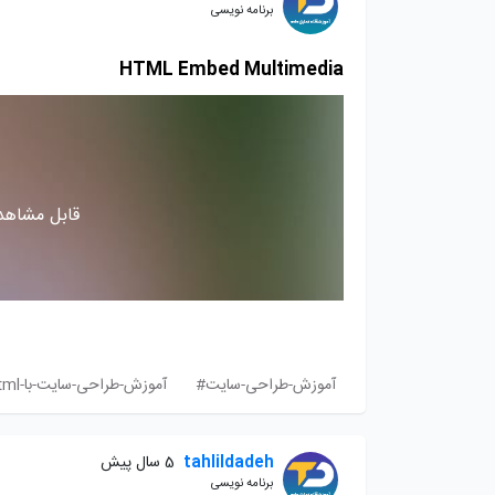
برنامه نویسی
HTML Embed Multimedia
قابل مشاهده
آموزش-طراحی-سایت#
آموزش-طراحی-سایت-با-html#
tahlildadeh
5 سال پیش
برنامه نویسی