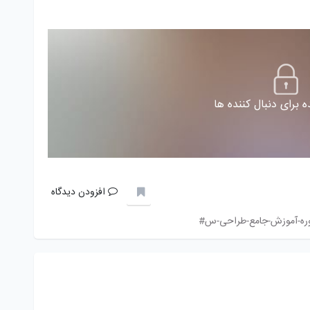
 برای دنبال کننده ها
افزودن دیدگاه
ره-آموزش-جامع-طراحی-س#