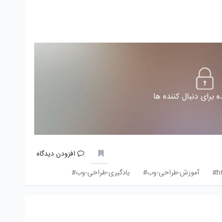
 برای دنبال کننده ها
افزودن دیدگاه
آموزش-طراحی-وب#
یادگیری-طراحی-وب#