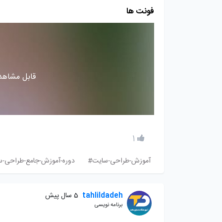
فونت ها
قابل مشاهده
1
آموزش-طراحی-سایت#
دوره-آموزش-جامع-طراحی-
tahlildadeh
5 سال پیش
برنامه نویسی