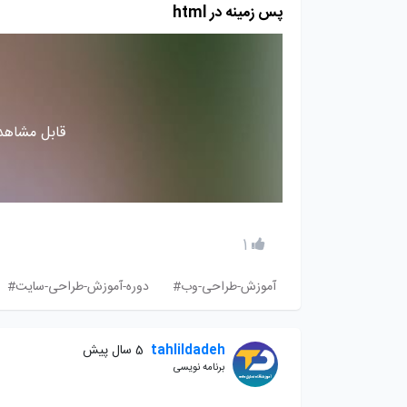
پس زمینه در html
قابل مشاهده
1
آموزش-طراحی-وب#
دوره-آموزش-طراحی-سایت#
tahlildadeh
5 سال پیش
برنامه نویسی