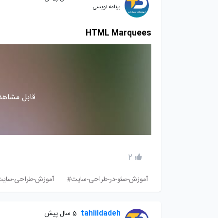
برنامه نویسی
HTML Marquees
قابل مشاهده
2
آموزش-سئو-در-طراحی-سایت#
آموزش-طراحی-سایت-با-l
tahlildadeh
5 سال پیش