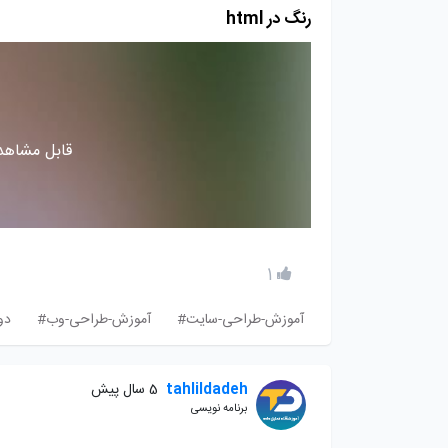
رنگ در html
قابل مشاهده
1
آموزش-طراحی-سایت#
آموزش-طراحی-وب#
دو
tahlildadeh
5 سال پیش
برنامه نویسی