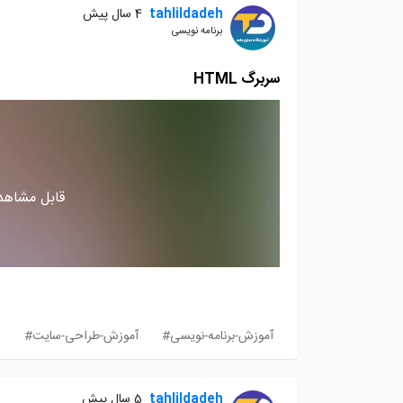
tahlildadeh
4 سال پیش
برنامه نویسی
سربرگ HTML
قابل مشاهده
آموزش-برنامه-نویسی#
آموزش-طراحی-سایت#
ف
tahlildadeh
5 سال پیش