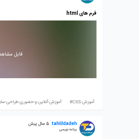
فرم های html
قابل مشاهده
آموزش-CSS#
آموزش-آنلاین-و-حضوری-طراحی-سا
tahlildadeh
5 سال پیش
برنامه نویسی