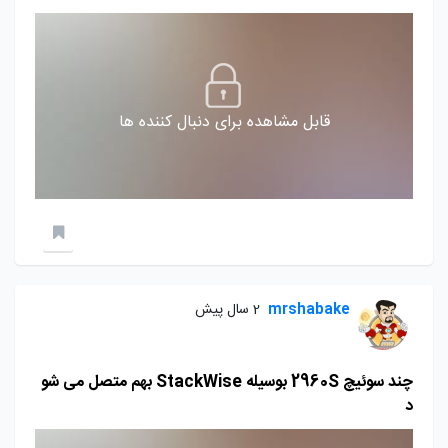
قابل مشاهده برای دنبال کننده ها
mrshabake
2 سال پیش
چند سوئیچ 2960S بوسیله StackWise بهم متصل می شو
د