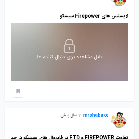
لایسنس های Firepower سیسکو
قابل مشاهده برای دنبال کننده ها
mrshabake
2 سال پیش
تفاوت FIREPOWER و FTD در فایروال های سیسکو در چی