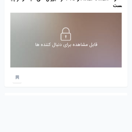
ست
قابل مشاهده برای دنبال کننده ها
mrshabake
2 سال پیش
مودم ADSL چیست و انواع مودم ADSL