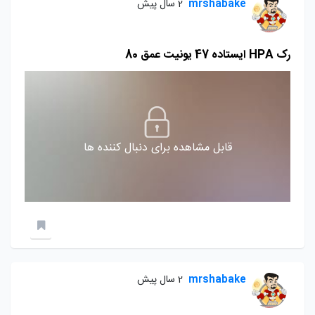
mrshabake
2 سال پیش
رک HPA ايستاده 47 يونيت عمق 80
قابل مشاهده برای دنبال کننده ها
mrshabake
2 سال پیش