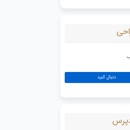
احی
دنبال کنید
پرس