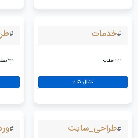
خدمات
طر
#
#
103 مطلب
93 مطلب
دنبال کنید
طراحی_سایت
ورد
#
#