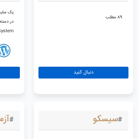
یک سایت
89 مطلب
ent System
دنبال کنید
سیسکو
آزم
#
#