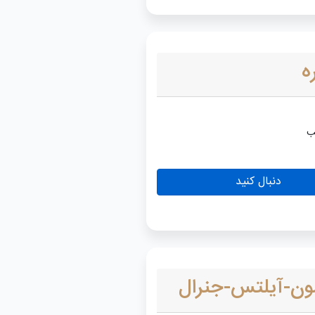
ه
دنبال کنید
ون-آیلتس-جنرال