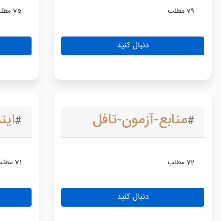
79 مطلب
75 مطلب
دنبال کنید
منابع-آزمون-تافل
این
#
#
72 مطلب
71 مطلب
دنبال کنید