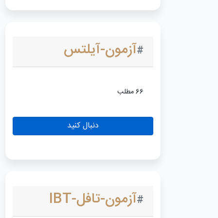
آزمون-آیلتس
#
66 مطلب
دنبال کنید
آزمون-تافل-IBT
#