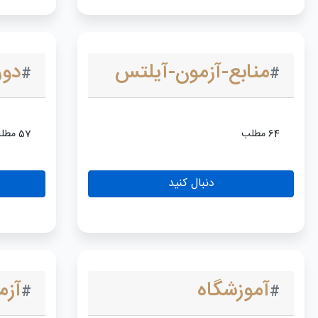
منابع-آزمون-آیلتس
دور
#
#
64 مطلب
57 مطلب
دنبال کنید
آموزشگاه
آزم
#
#