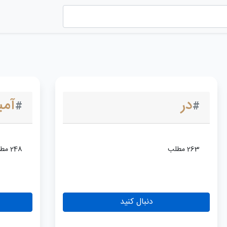
در
آمب
#
#
263 مطلب
248 مطلب
دنبال کنید