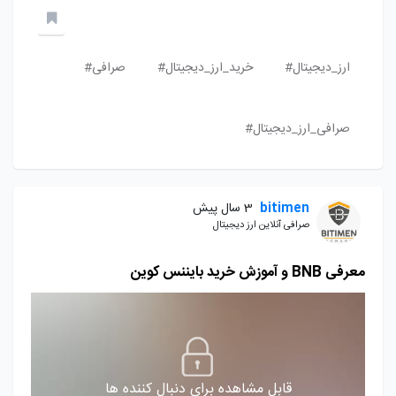
ارز_دیجیتال#
خرید_ارز_دیجیتال#
صرافی#
صرافی_ارز_دیجیتال#
bitimen
3 سال پیش
صرافی آنلاین ارز دیجیتال
معرفی BNB و آموزش خرید بایننس کوین
قابل مشاهده برای دنبال کننده ها