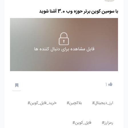
با سومین کوین برتر حوزه وب 3.0 آشنا شوید
قابل مشاهده برای دنبال کننده ها
1
ارز_دیجیتال#
بلاکچین#
خرید_فایل_کوین#
رمزارز#
فایل_کوین#