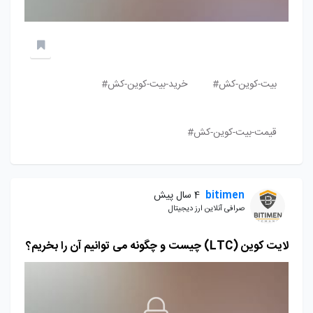
بیت-کوین-کش#
خرید-بیت-کوین-کش#
قیمت-بیت-کوین-کش#
bitimen
4 سال پیش
صرافی آنلاین ارز دیجیتال
لایت کوین (LTC) چیست و چگونه می توانیم آن را بخریم؟