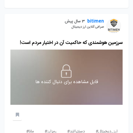
bitimen
3 سال پیش
صرافی آنلاین ارز دیجیتال
‌سرزمین هوشمندی که حاکمیت آن در اختیار مردم است!
قابل مشاهده برای دنبال کننده ها
ارز_دیجیتال#
دسنترالند#
رمزارز#
مانا#