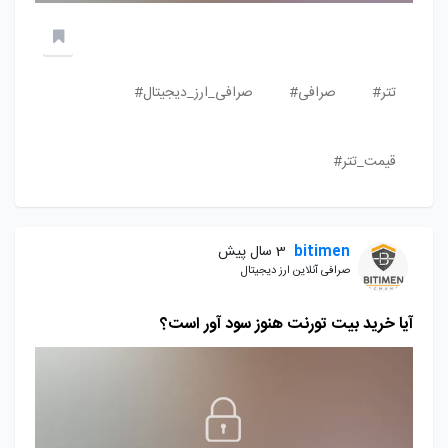
تتر#
صرافی#
صرافی_ارز_دیجیتال#
قیمت_تتر#
bitimen
3 سال پیش
صرافی آنلاین ارز دیجیتال
آیا خرید بیت تورنت هنوز سود آور است؟