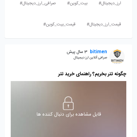
ارز_دیجیتال#
بیت_کوین#
صرافی_ارز_دیجیتال#
قیمت_ارز_دیجیتال#
قیمت_بیت_کوین#
bitimen
3 سال پیش
صرافی آنلاین ارز دیجیتال
چگونه تتر بخریم؟ راهنمای خرید تتر
قابل مشاهده برای دنبال کننده ها