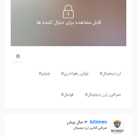
قابل مشاهده برای دنبال کننده ها
ارز-دیجیتال#
توکن_هواداری#
چیلیز#
صرافی_ارز_دیجیتال#
فوتبال#
bitimen
3 سال پیش
صرافی آنلاین ارز دیجیتال