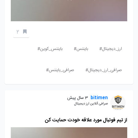
2
ارز_دیجیتال#
بایننس#
بایننس_کوین#
صرافی_ارز_دیجیتال#
صرافی_بایننس#
bitimen
3 سال پیش
صرافی آنلاین ارز دیجیتال
از تیم فوتبال مورد علاقه خودت حمایت کن