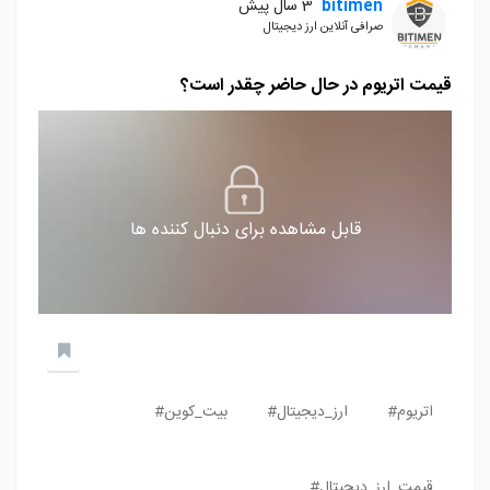
bitimen
3 سال پیش
صرافی آنلاین ارز دیجیتال
قیمت اتریوم در حال حاضر چقدر است؟
قابل مشاهده برای دنبال کننده ها
اتریوم#
ارز_دیجیتال#
بیت_کوین#
قیمت_ارز_دیجیتال#