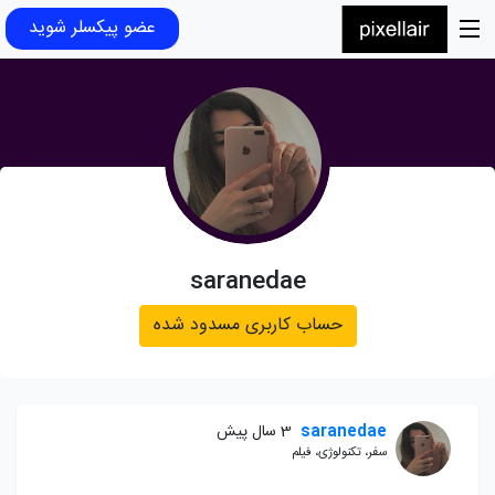
عضو پیکسلر شوید
saranedae
حساب کاربری مسدود شده
saranedae
3 سال پیش
سفر، تکنولوژی، فیلم