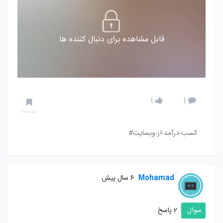
قابل مشاهده برای دنبال کننده ها
1
1
کسب-درآمد-از-وبسایت#
Mohamad
6 سال پیش
سوال
2 پاسخ