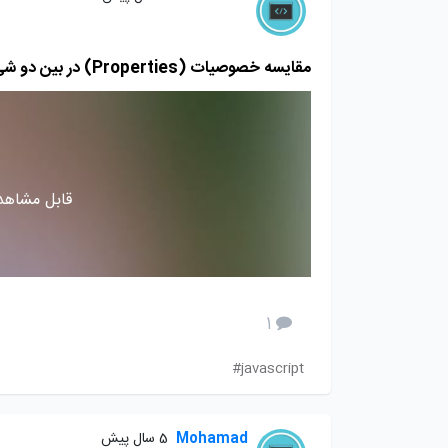
مقایسه خصوصیات (Properties) در بین دو شئ (object) در جاوا اسکریپت
قابل مشاهده
1
javascript#
Mohamad
5 سال پیش