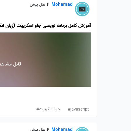
Mohamad
4 سال پیش
آموزش کامل برنامه نویسی جاوااسکریپت (زبان ان
قابل مشاهده
javascript#
جاوااسکریپت#
Mohamad
4 سال پیش