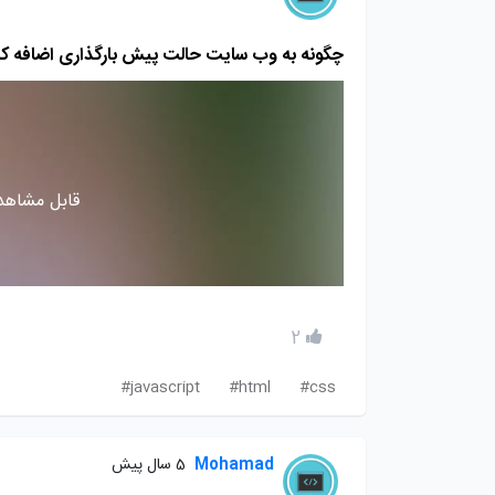
چگونه به وب سایت حالت پیش بارگذاری اضافه کن
قابل مشاهده
2
javascript#
html#
css#
Mohamad
5 سال پیش