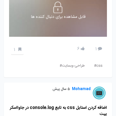
قابل مشاهده برای دنبال کننده ها
6
1
1
css#
طراحی-وبسایت#
Mohamad
5 سال پیش
اضافه کردن استایل css به تابع console.log در جاوااسکر
یپت