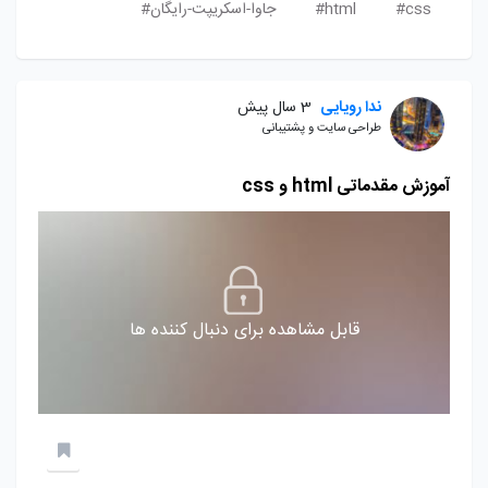
css#
html#
جاوا-اسکریپت-رایگان#
ندا رویایی
3 سال پیش
طراحی سایت و پشتیبانی
آموزش مقدماتی html و css
قابل مشاهده برای دنبال کننده ها