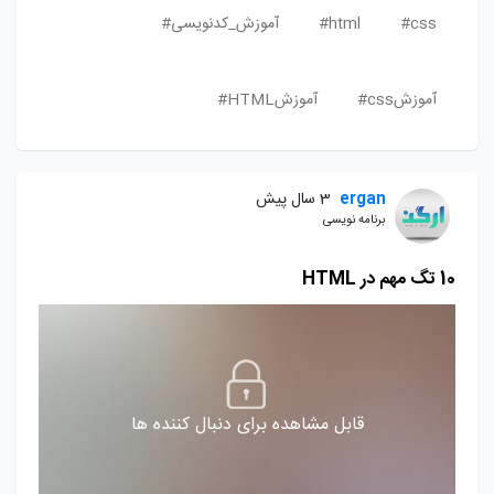
css#
html#
آموزش_کدنویسی#
آموزشcss#
آموزشHTML#
ergan
3 سال پیش
برنامه نویسی
10 تگ مهم در HTML
قابل مشاهده برای دنبال کننده ها