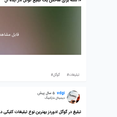
۱۰ نکته برای ساختن یک تبلیغ گوگل ادز ایده آل
قابل مشاهده
تبلیغات#
گوگل#
vdgi
5 سال پیش
دیجیتال مارکتینگ
تبلیغ در گوگل ادوردز بهترین نوع تبلیغات کلیکی در