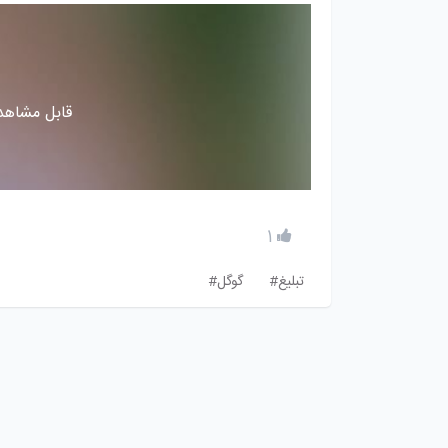
قابل مشاهده
1
تبلیغ#
گوگل#