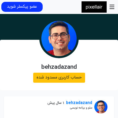
عضو پیکسلر شوید
behzadazand
حساب کاربری مسدود شده
behzadazand
1 سال پیش
سئو و برنامه نویسی