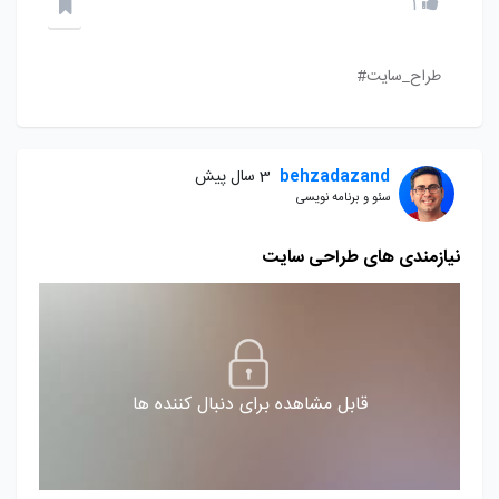
1
طراح_سایت#
behzadazand
3 سال پیش
سئو و برنامه نویسی
نیازمندی های طراحی سایت
قابل مشاهده برای دنبال کننده ها