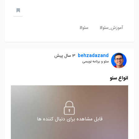
آموزش_سئو#
سئو#
behzadazand
3 سال پیش
سئو و برنامه نویسی
انواع سئو
قابل مشاهده برای دنبال کننده ها