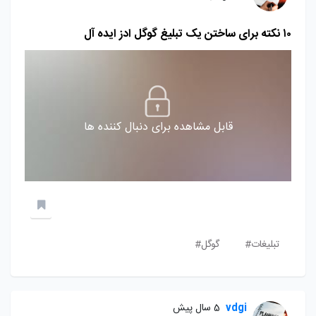
۱۰ نکته برای ساختن یک تبلیغ گوگل ادز ایده آل
قابل مشاهده برای دنبال کننده ها
تبلیغات#
گوگل#
vdgi
5 سال پیش