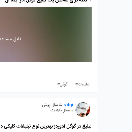
۱۰ نکته برای ساختن یک تبلیغ گوگل ادز ایده آل
قابل مشاهده
تبلیغات#
گوگل#
vdgi
5 سال پیش
دیجیتال مارکتینگ
تبلیغ در گوگل ادوردز بهترین نوع تبلیغات کلیکی در