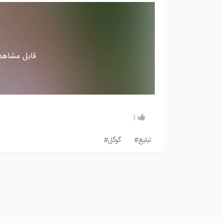
قابل مشاهده
1
تبلیغ#
گوگل#