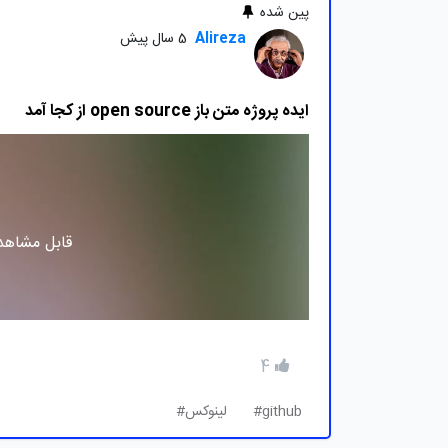
پین شده
Alireza
5 سال پیش
ایده پروژه متن باز open source از کجا آمد
قابل مشاهده
4
github#
لینوکس#