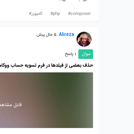
1
2
composer#
php#
کامپوزر#
Alireza
5 سال پیش
سوال
1 پاسخ
حذف بعضی از فیلدها در فرم تسویه حساب ووکام
قابل مشاهده