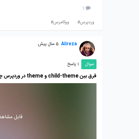
1
وردپرس#
ووکامرس#
Alireza
5 سال پیش
سوال
1 پاسخ
فرق بین child-theme و theme در وردپرس چیست؟
قابل مشاهده