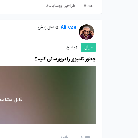
css#
طراحی-وبسایت#
Alireza
5 سال پیش
سوال
2 پاسخ
چطور کامپوزر را بروزرسانی کنیم؟
قابل مشاهده