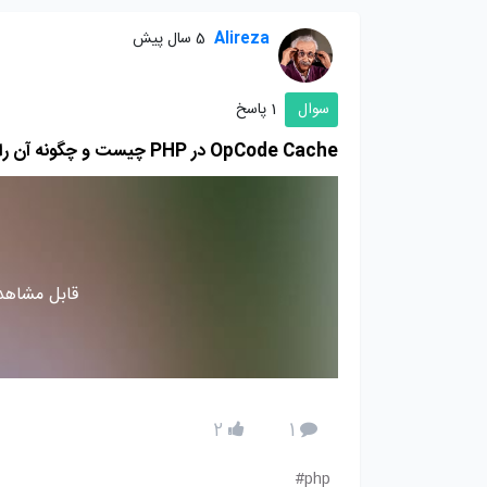
Alireza
5 سال پیش
سوال
1 پاسخ
OpCode Cache در PHP چیست و چگونه آن را فعال کنیم
قابل مشاهده
2
1
php#