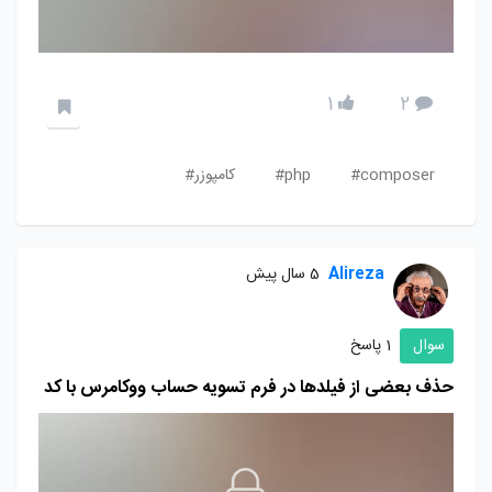
1
2
composer#
php#
کامپوزر#
Alireza
5 سال پیش
سوال
1 پاسخ
حذف بعضی از فیلدها در فرم تسویه حساب ووکامرس با کد