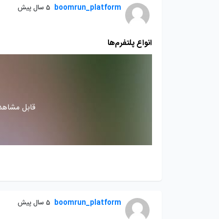
boomrun_platform
5 سال پیش
انواع پلتفرم‌ها
قابل مشاهده
boomrun_platform
5 سال پیش