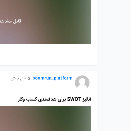
قابل مشاهده
boomrun_platform
5 سال پیش
آنالیز SWOT برای هدفمندی کسب وکار