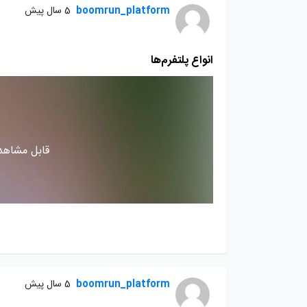
boomrun_platform
5 سال پیش
انواع پلتفرم‌ها
قابل مشاهده
boomrun_platform
5 سال پیش