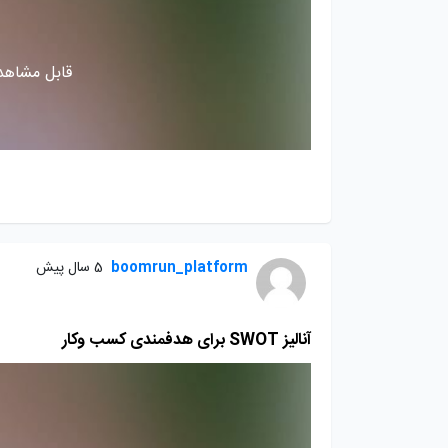
قابل مشاهده
boomrun_platform
5 سال پیش
آنالیز SWOT برای هدفمندی کسب وکار