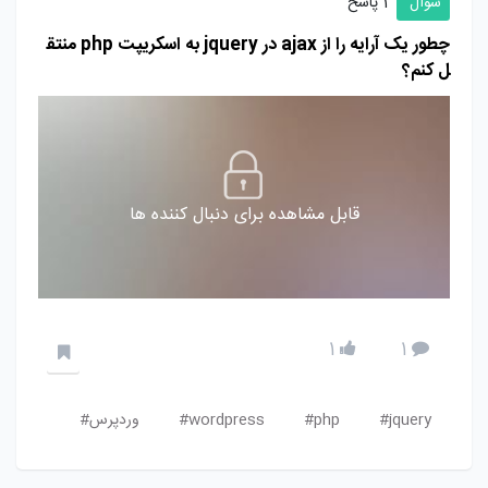
سوال
1 پاسخ
چطور یک آرایه را از ajax در jquery به اسکریپت php منتق
ل کنم؟
قابل مشاهده برای دنبال کننده ها
1
1
jquery#
php#
wordpress#
وردپرس#