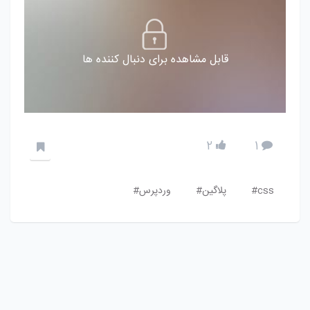
قابل مشاهده برای دنبال کننده ها
2
1
css#
پلاگین#
وردپرس#