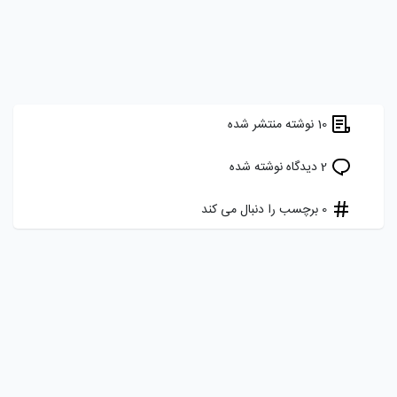
10 نوشته منتشر شده
2 دیدگاه نوشته شده
0 برچسب را دنبال می کند
هدف ما ایجاد یک شبکه اجتماعی برای برنامه نویسان، توسعه دهندگان و
علاقه مندان فارسی زبان به دنیای کد نویسی است