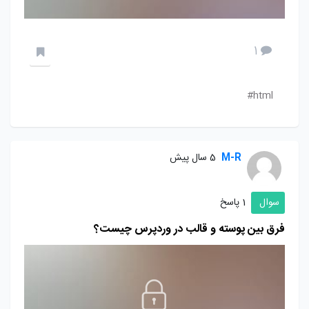
1
html#
M-R
5 سال پیش
سوال
1 پاسخ
فرق بین پوسته و قالب در وردپرس چیست؟