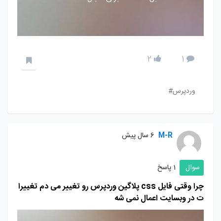
2
1
وردپرس#
M-R
6 سال پیش
سوال
1 پاسخ
چرا وقتی فایل css پلاگین وردپرس رو تغییر می دم تغییرا
ت در وبسایت اعمال نمی شه