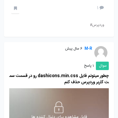
1
وردپرس#
M-R
6 سال پیش
سوال
1 پاسخ
چطور میتونم فایل dashicons.min.css رو در قسمت سم
ت کاربر وردپرس حذف کنم
قابل مشاهده برای دنبال کننده ها