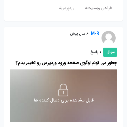
طراحی-وبسایت#
وردپرس#
M-R
6 سال پیش
سوال
1 پاسخ
چطور می تونم لوگوی صفحه ورود وردپرس رو تغییر بدم؟
قابل مشاهده برای دنبال کننده ها