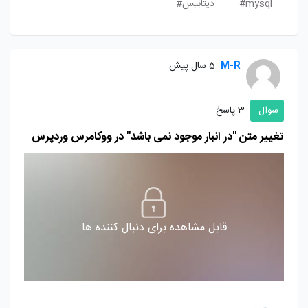
mysql#
دیتابیس#
M-R
5 سال پیش
سوال
3 پاسخ
تغییر متن "در انبار موجود نمی باشد" در ووکامرس وردپرس
قابل مشاهده برای دنبال کننده ها