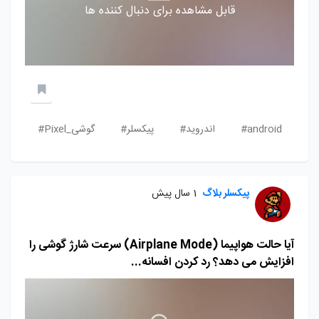
قابل مشاهده برای دنبال کننده ها
android#
اندروید#
پیکسلر#
گوشی_Pixel#
پیکسلر بلاگ
1 سال پیش
آیا حالت هواپیما (Airplane Mode) سرعت شارژ گوشی را
افزایش می دهد؟ رد کردن افسانه...