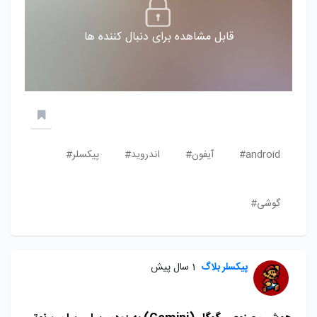
قابل مشاهده برای دنبال کننده ها
android#
آیفون#
اندروید#
پیکسلر#
گوشی#
پیکسلر بلاگ
1 سال پیش