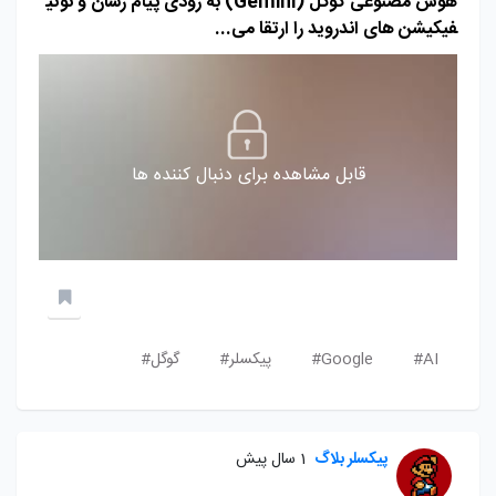
هوش مصنوعی گوگل (Gemini) به زودی پیام‌ رسان و نوتی
فیکیشن های اندروید را ارتقا می...
قابل مشاهده برای دنبال کننده ها
AI#
Google#
پیکسلر#
گوگل#
پیکسلر بلاگ
1 سال پیش