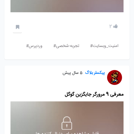
2
امنیت_وبسایت#
تجربه-شخصی#
وردپرس#
پیکسلر بلاگ
5 سال پیش
معرفی 9 مرورگر جایگزین گوگل