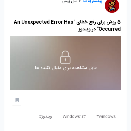
پیکسلر بلاگ
2 سال پیش
5 روش برای رفع خطای "An Unexpected Error Has
Occurred" در ویندوز
قابل مشاهده برای دنبال کننده ها
windows#
Windows11#
ویندوز#