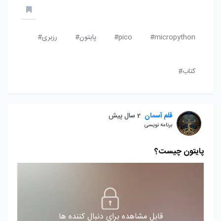
micropython#
pico#
پایتون#
رزبری#
کتاب#
قلم آسمان
2 سال پیش
برنامه نویسی
پایتون چیست؟
قابل مشاهده برای دنبال کننده ها