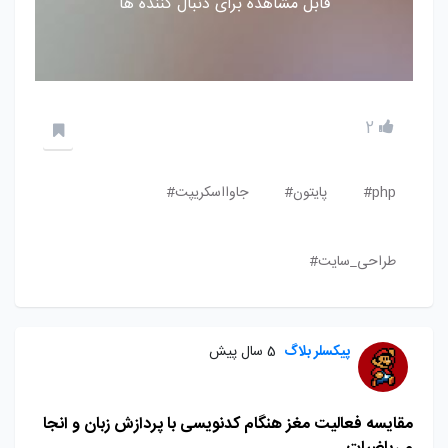
قابل مشاهده برای دنبال کننده ها
2
php#
پایتون#
جاوااسکریپت#
طراحی_سایت#
پیکسلر بلاگ
5 سال پیش
مقایسه فعالیت مغز هنگام کدنویسی با پردازش زبان و انجا