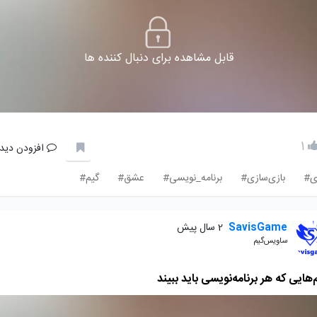
قابل مشاهده برای دنبال کننده ها
1
افزودن دیدگ
ی#
بازی‌سازی#
برنامه_نویسی#
عشق#
گیم#
SavisGame
2 سال پیش
ساویس‌گیم
‌هایی که هر برنامه‌نویسی باید ببیند