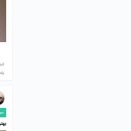
اند
یاد
سو
بهتر