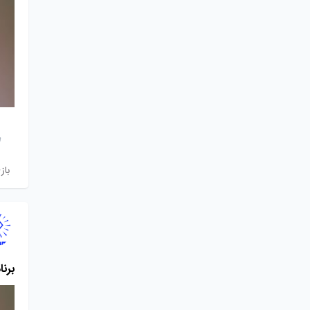
باز
برنا