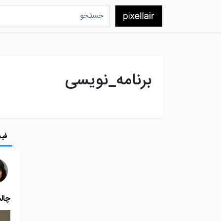
برنامه_نویسی
فید
چال