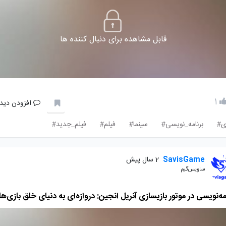
قابل مشاهده برای دنبال کننده ها
1
افزودن دیدگ
ی#
برنامه_نویسی#
سینما#
فیلم#
فیلم_جدید#
SavisGame
2 سال پیش
ساویس‌گیم
مه‌نویسی در موتور بازیسازی آنریل انجین: دروازه‌ای به دنیای خلق بازی‌ها