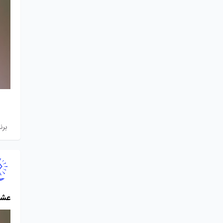
برن
عشق