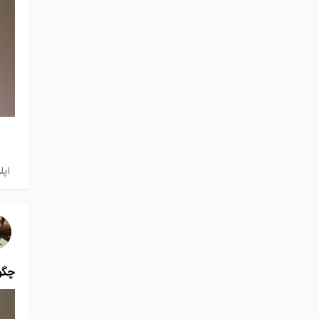
اپل
چگون