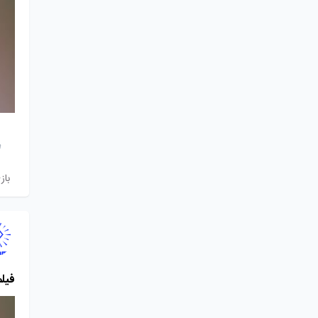
باز
فیلم