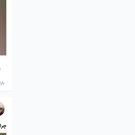
باز
چرا 