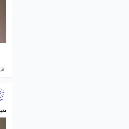
آنر
دنیا