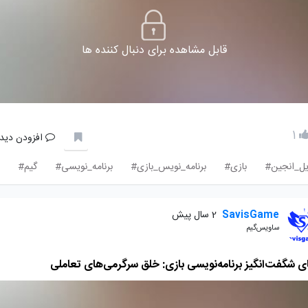
قابل مشاهده برای دنبال کننده ها
1
افزودن دیدگ
یل_انجین#
بازی#
برنامه_نویس_بازی#
برنامه_نویسی#
گیم#
SavisGame
2 سال پیش
ساویس‌گیم
ی شگفت‌انگیز برنامه‌نویسی بازی: خلق سرگرمی‌های تعاملی