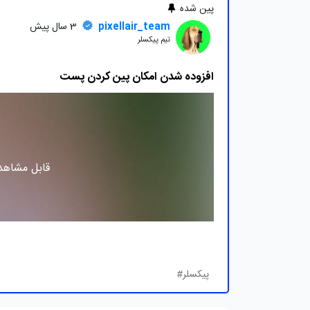
پین شده
pixellair_team
3 سال پیش
تیم پیکسلر
افزوده شدن امکان پین کردن پست
قابل مشاهده
پیکسلر#