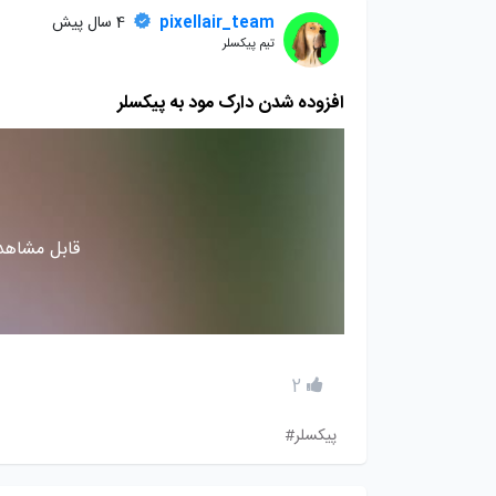
pixellair_team
4 سال پیش
تیم پیکسلر
افزوده شدن دارک مود به پیکسلر
قابل مشاهده
2
پیکسلر#