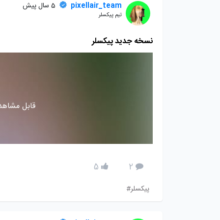
pixellair_team
5 سال پیش
تیم پیکسلر
نسخه جدید پیکسلر
قابل مشاهده
5
2
پیکسلر#