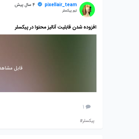
pixellair_team
4 سال پیش
تیم پیکسلر
افزوده شدن قابلیت آنالیز محتوا در پیکسلر
قابل مشاهده
1
پیکسلر#