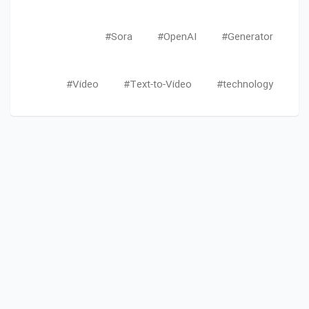
Sora#
OpenAI#
Generator#
Video#
Text-to-Video#
technology#