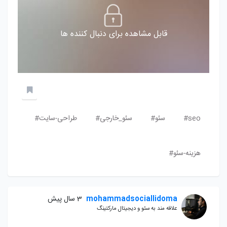
قابل مشاهده برای دنبال کننده ها
seo#
سئو#
سئو_خارجی#
طراحی-سایت#
هزینه-سئو#
mohammadsociallidoma
3 سال پیش
علاقه مند به سئو و دیجیتال مارکتینگ