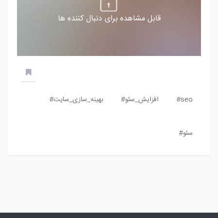
قابل مشاهده برای دنبال کننده ها
seo#
افزایش_سئو#
بهینه_سازی_سایت#
سئو#