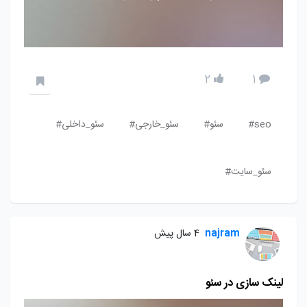
2
1
seo#
سئو#
سئو_خارجی#
سئو_داخلی#
سئو_سایت#
najram
4 سال پیش
لینک سازی در سئو