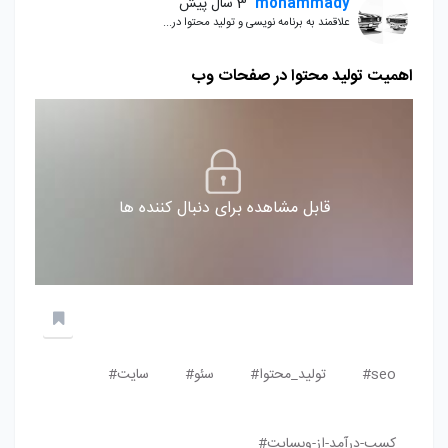
mohammady
3 سال پیش
علاقمند به برنامه نویسی و تولید محتوا در...
اهمیت تولید محتوا در صفحات وب
قابل مشاهده برای دنبال کننده ها
seo#
تولید_محتوا#
سئو#
سایت#
کسب-درآمد-از-وبسایت#