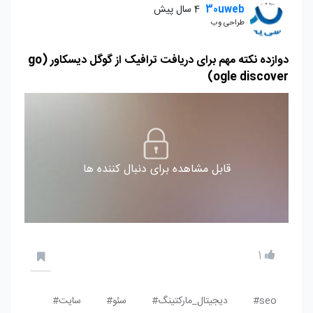
30uweb
4 سال پیش
طراحی وب
دوازده نکته مهم برای دریافت ترافیک از گوگل دیسکاور (go
ogle discover)
قابل مشاهده برای دنبال کننده ها
1
seo#
دیجیتال_مارکتینگ#
سئو#
سایت#