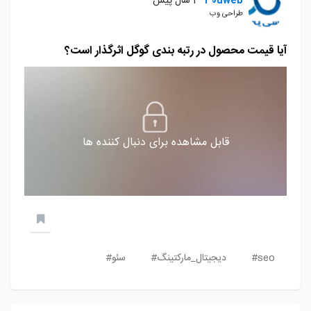
30uweb
4 سال پیش
طراحی وب
آیا قیمت محصول در رتبه بندی گوگل اثرگذار است؟
قابل مشاهده برای دنبال کننده ها
seo#
دیجیتال_مارکتینگ#
سئو#