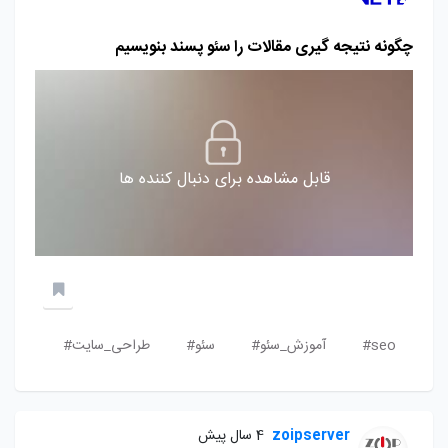
چگونه نتیجه گیری مقالات را سئو پسند بنویسیم
قابل مشاهده برای دنبال کننده ها
seo#
آموزش_سئو#
سئو#
طراحی_سایت#
zoipserver
4 سال پیش