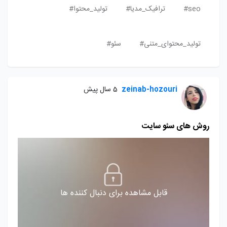
seo#
ترافیک_مدیا#
تولید_محتوا#
تولید_محتوای_متنی#
سئو#
zeinab-hozouri
5 سال پیش
روش های سئو سایت
قابل مشاهده برای دنبال کننده ها