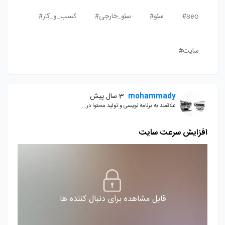
seo#
سئو#
سئو_خارجی#
کسب_و_کار#
سایت#
mohammady
3 سال پیش
علاقمند به برنامه نویسی و تولید محتوا در...
افزایش سرعت سایت
قابل مشاهده برای دنبال کننده ها