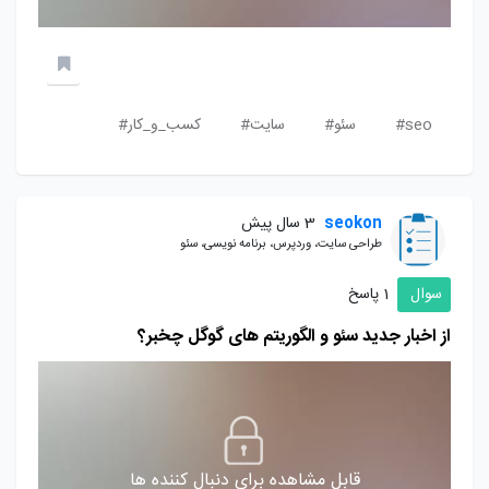
seo#
سئو#
سایت#
کسب_و_کار#
seokon
3 سال پیش
طراحی سایت، وردپرس، برنامه نویسی، سئو
سوال
1 پاسخ
از اخبار جدید سئو و الگوریتم های گوگل چخبر؟
قابل مشاهده برای دنبال کننده ها