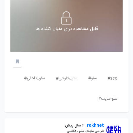
قابل مشاهده برای دنبال کننده ها
seo#
سئو#
سئو_خارجی#
سئو_داخلی#
سئو-سایت#
rokhnet
4 سال پیش
طراحی سایت ، سئو ، عکاسی