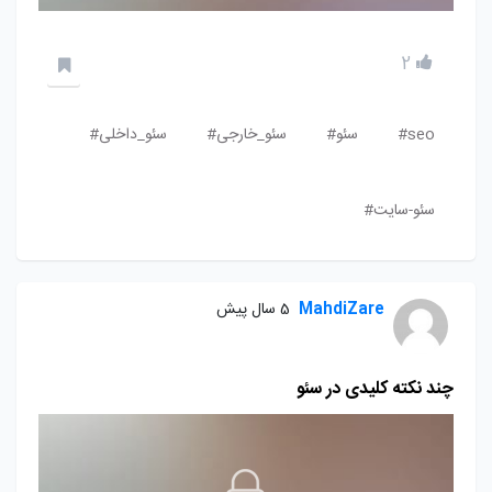
2
seo#
سئو#
سئو_خارجی#
سئو_داخلی#
سئو-سایت#
MahdiZare
5 سال پیش
چند نکته کلیدی در سئو