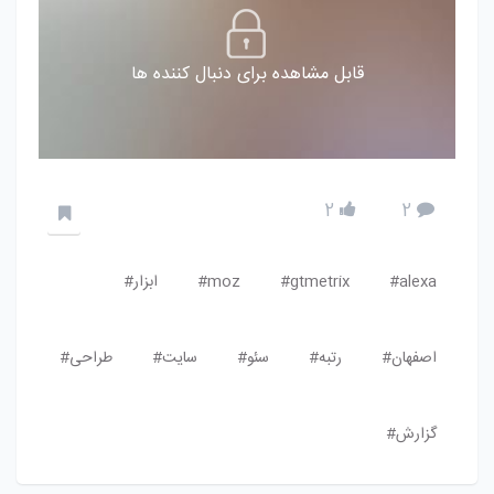
قابل مشاهده برای دنبال کننده ها
2
2
alexa#
gtmetrix#
moz#
ابزار#
اصفهان#
رتبه#
سئو#
سایت#
طراحی#
گزارش#