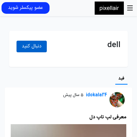
عضو پیکسلر شوید
dell
دنبال کنید
فید
idokala24
5 سال پیش
معرفی لپ تاپ دل