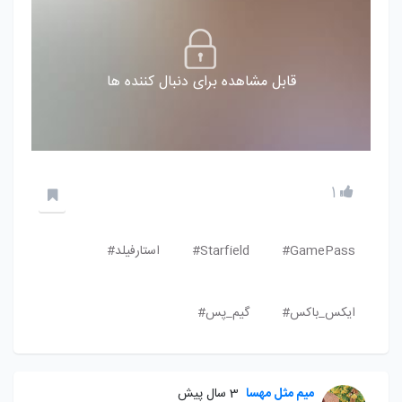
قابل مشاهده برای دنبال کننده ها
1
GamePass#
Starfield#
استارفیلد#
ایکس_باکس#
گیم_پس#
میم مثل مهسا
3 سال پیش