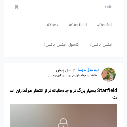
1
Xbox#
Starfield#
Redfall#
ایکس_باکس#
کنسول_ایکس_باکس#
میم مثل مهسا
3 سال پیش
علاقمند به برنامه‌نویسی و بازی ابری و .....
Starfield بسیار بزرگ‌تر و جاه‌طلبانه‌تر از انتظار طرفداران اس
ت