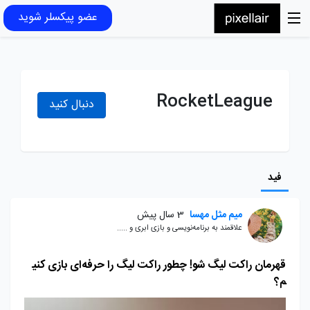
عضو پیکسلر شوید
RocketLeague
دنبال کنید
فید
میم مثل مهسا
3 سال پیش
علاقمند به برنامه‌نویسی و بازی ابری و .....
قهرمان راکت لیگ شو! چطور راکت لیگ را حرفه‌ای بازی کنی
م؟