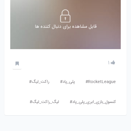
قابل مشاهده برای دنبال کننده ها
1
RocketLeague#
پلی_پاد#
راکت_لیگ#
کنسول_بازی_ابری_پلی_پاد#
لیگ_راکت_لیگ#