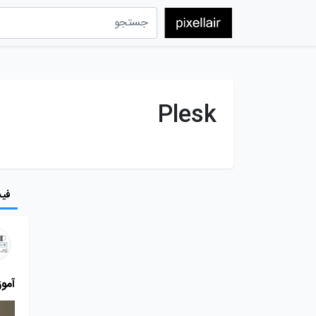
Plesk
فید
آموزش