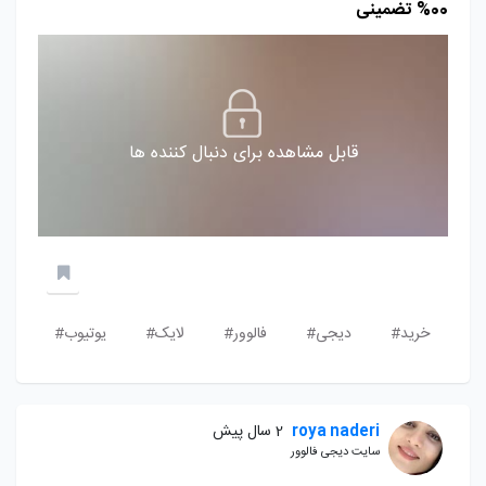
00% تضمینی
قابل مشاهده برای دنبال کننده ها
خرید#
دیجی#
فالوور#
لایک#
یوتیوب#
roya naderi
2 سال پیش
سایت دیجی فالوور