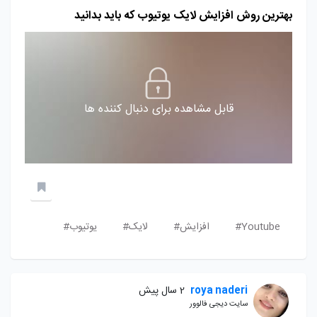
بهترین روش افزایش لایک یوتیوب که باید بدانید
قابل مشاهده برای دنبال کننده ها
Youtube#
افزایش#
لایک#
یوتیوب#
roya naderi
2 سال پیش
سایت دیجی فالوور