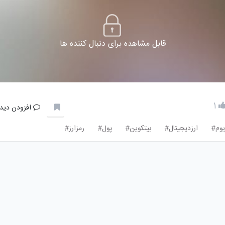
قابل مشاهده برای دنبال کننده ها
1
افزودن دیدگ
یوم#
ارزدیجیتال#
بیتکوین#
پول#
رمزارز#