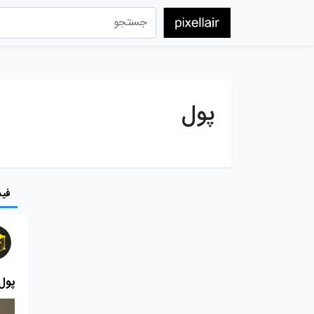
پول
فید
پول 