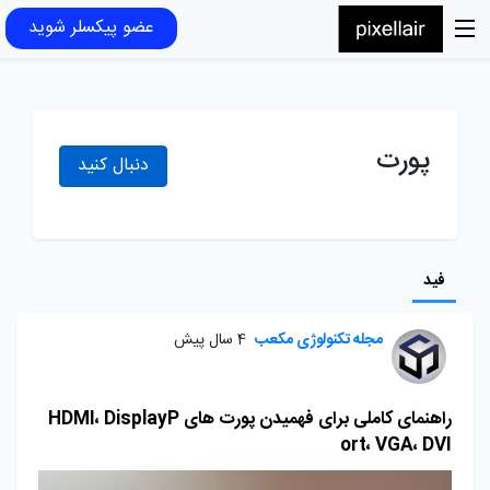
عضو پیکسلر شوید
پورت
دنبال کنید
فید
مجله تکنولوژی مکعب
4 سال پیش
راهنمای کاملی برای فهمیدن پورت های HDMI، DisplayP
ort، VGA، DVI