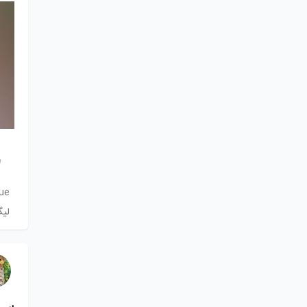
e#
لی