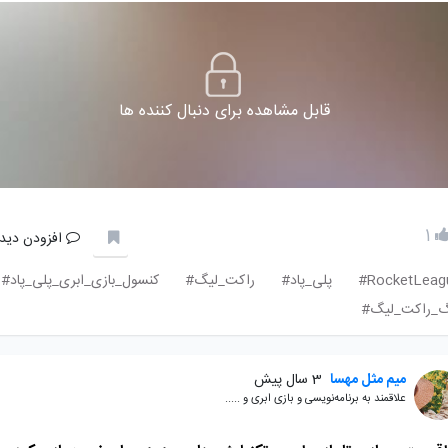
قابل مشاهده برای دنبال کننده ها
1
افزودن دیدگ
RocketLeagu
پلی_پاد#
راکت_لیگ#
کنسول_بازی_ابری_پلی_پاد#
گ_راکت_لیگ#
میم مثل مهسا
3 سال پیش
علاقمند به برنامه‌نویسی و بازی ابری و .....