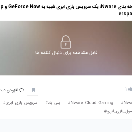
نسخه بتای Nware: یک سروی
ersp
قابل مشاهده برای دنبال کننده ها
1
افزودن دیدگ
Nwar
Nware_Cloud_Gaming#
پلی_پاد#
سرویس_بازی_ابری#
ول_بازی_ابری#