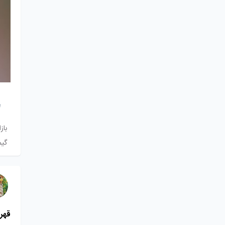
باز
گیم
قهرم