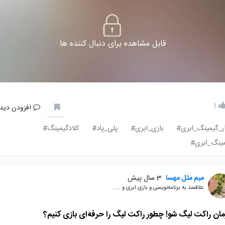
قابل مشاهده برای دنبال کننده ها
1
افزودن دیدگ
ار_گیمینگ_ابری#
بازی_ابری#
پلی_پاد#
کلادگیمینگ#
ینگ_ابری#
میم مثل مهسا
3 سال پیش
علاقمند به برنامه‌نویسی و بازی ابری و .....
ان راکت لیگ شو! چطور راکت لیگ را حرفه‌ای بازی کنیم؟