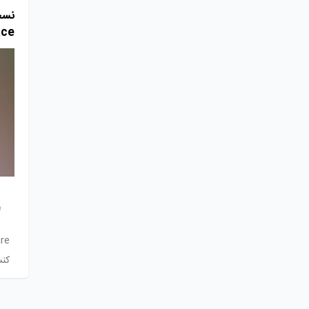
ace
e#
کنس