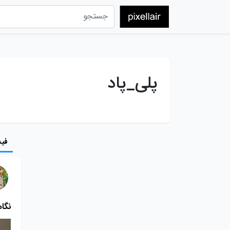
پلی_پاد
فید
نگاه