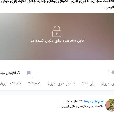
اقعیت مجازی تا بازی ابری: تکنولوژی‌های جدید چطور نحوه بازی کردن 
غییر...
قابل مشاهده برای دنبال کننده ها
1
افزودن دیدگ
ی_ابری#
پلی_پاد#
کنسول_بازی_ابری#
گیمینگ#
گیمینگ_ابری#
میم مثل مهسا
3 سال پیش
علاقمند به برنامه‌نویسی و بازی ابری و .....