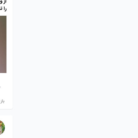
از و
را ت
باز