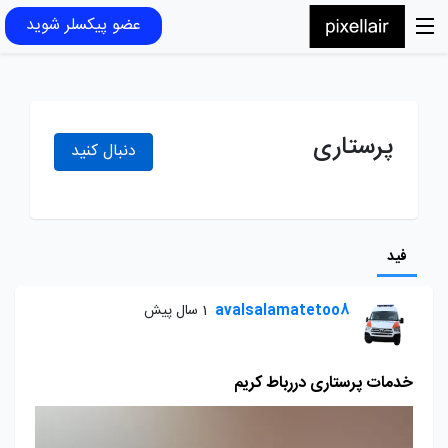
عضو پیکسلر شوید
پرستاری
دنبال کنید
فید
avalsalamatetoo8
1 سال پیش
خدمات پرستاری دررباط کریم