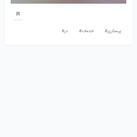
پرستاری#
خدمات#
در#
هدف ما ایجاد یک شبکه اجتماعی برای برنامه نویسان، توسعه دهندگان و
علاقه مندان فارسی زبان به دنیای کد نویسی است
تماس با ما
درباره ما
قوانین