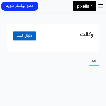
عضو پیکسلر شوید
وکالت
دنبال کنید
فید