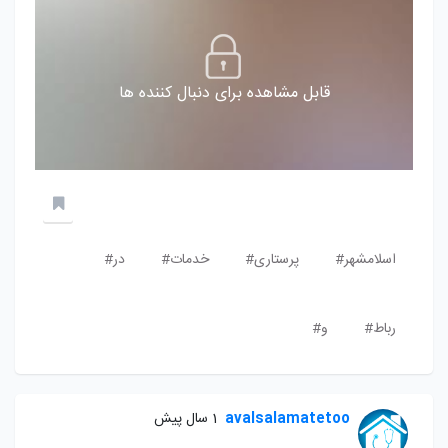
قابل مشاهده برای دنبال کننده ها
اسلامشهر#
پرستاری#
خدمات#
در#
رباط#
و#
avalsalamatetoo
1 سال پیش