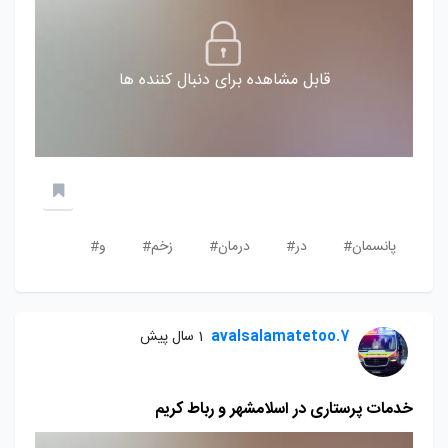
قابل مشاهده برای دنبال کننده ها
پانسمان#
در#
درمان#
زخم#
و#
avalsalamatetoo.7
1 سال پیش
خدمات پرستاری در اسلامشهر و رباط کریم