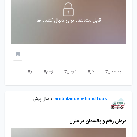
قابل مشاهده برای دنبال کننده ها
پانسمان#
در#
درمان#
زخم#
و#
ambulancebehnud tous
1 سال پیش
درمان زخم و پانسمان در منزل