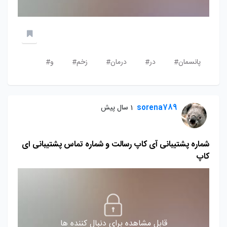
پانسمان#
در#
درمان#
زخم#
و#
sorena789
1 سال پیش
شماره پشتیبانی آی کاپ رسالت و شماره تماس پشتیبانی ای
کاپ
قابل مشاهده برای دنبال کننده ها