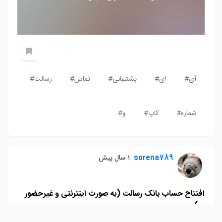
آی#
ای#
پشتیبانی#
تماس#
رسالت#
شماره#
کاپ#
و#
sorena789
1 سال پیش
افتتاح حساب بانک رسالت (به صورت اینترنتی و غیرحضور
ی)