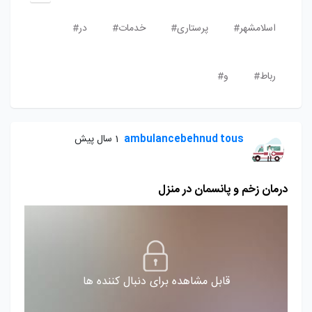
اسلامشهر#
پرستاری#
خدمات#
در#
رباط#
و#
ambulancebehnud tous
1 سال پیش
درمان زخم و پانسمان در منزل
قابل مشاهده برای دنبال کننده ها