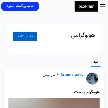
عضو پیکسلر شوید
هولوگرامی
دنبال کنید
فید
fatemerazavi
4 سال پیش
هولوگرام چیست