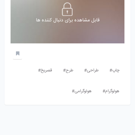
قابل مشاهده برای دنبال کننده ها
چاپ#
طراحی#
طرح#
قصریخ#
هولوگرام#
هولوگرامی#