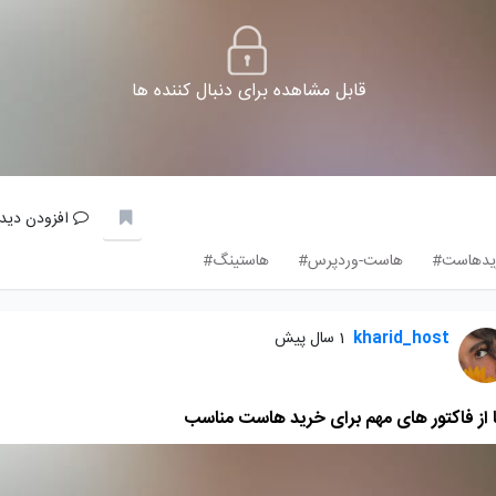
قابل مشاهده برای دنبال کننده ها
افزودن دیدگ
یدهاست#
هاست-وردپرس#
هاستینگ#
kharid_host
1 سال پیش