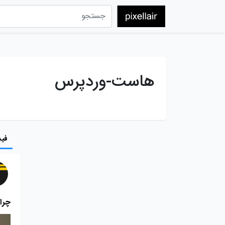
هاست-وردپرس
فید
چرا