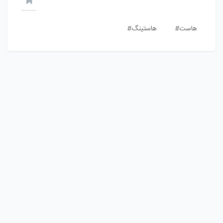
هاست#
هاستینگ#