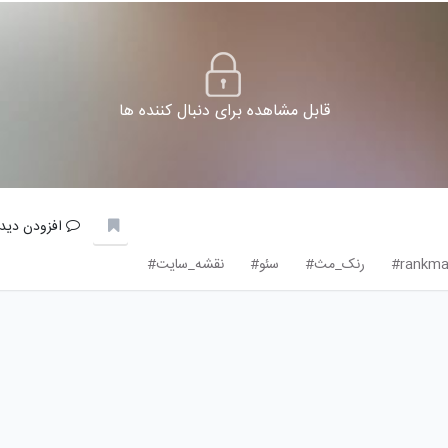
قابل مشاهده برای دنبال کننده ها
افزودن دیدگ
rankma
رنک_مث#
سئو#
نقشه_سایت#