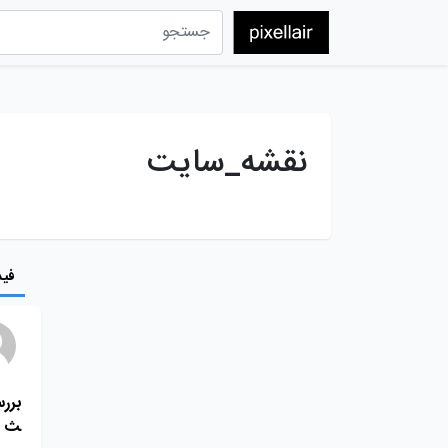
نقشه_سایت
فید
برر
ث