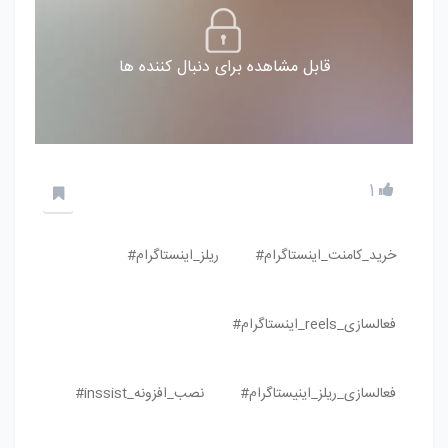
قابل مشاهده برای دنبال کننده ها
1
خرید_کامنت_اینستاگرام#
ریلز_اینستاگرام#
فعالسازی_reels_اینستاگرام#
فعالسازی_ریلز_اینیستاگرام#
نصب_افزونه_inssist#