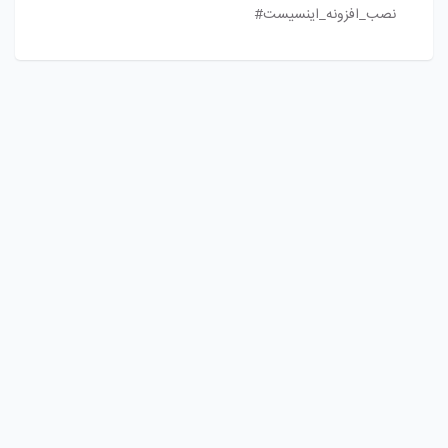
نصب_افزونه_اینسیست#