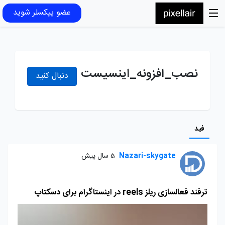
عضو پیکسلر شوید
نصب_افزونه_اینسیست
دنبال کنید
فید
Nazari-skygate
5 سال پیش
ترفند فعالسازی ریلز reels در اینستاگرام برای دسکتاپ