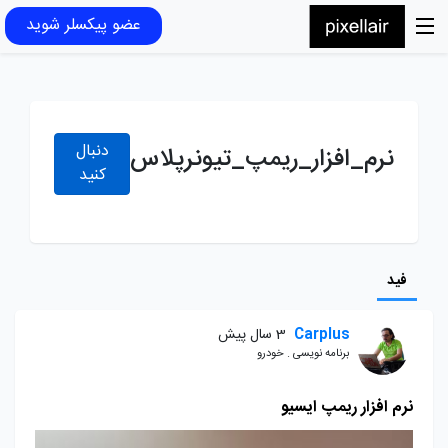
عضو پیکسلر شوید
دنبال
نرم_افزار_ریمپ_تیونرپلاس
کنید
فید
Carplus
3 سال پیش
برنامه نویسی . خودرو
نرم افزار ریمپ ایسیو