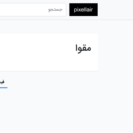
مقوا
فید