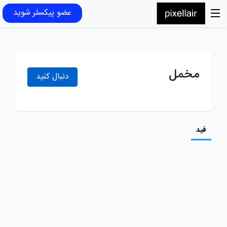
عضو پیکسلر شوید
مخمل
دنبال کنید
فید