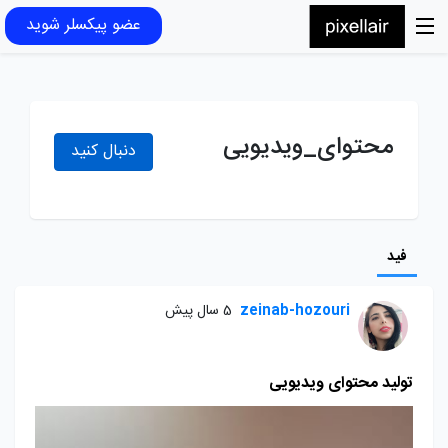
عضو پیکسلر شوید
محتوای_ویدیویی
دنبال کنید
فید
zeinab-hozouri
5 سال پیش
تولید محتوای ویدیویی