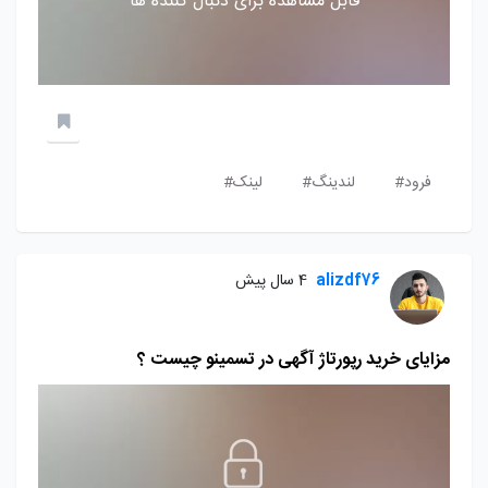
قابل مشاهده برای دنبال کننده ها
فرود#
لندینگ#
لینک#
alizdf76
4 سال پیش
مزایای خرید رپورتاژ آگهی در تسمینو چیست ؟