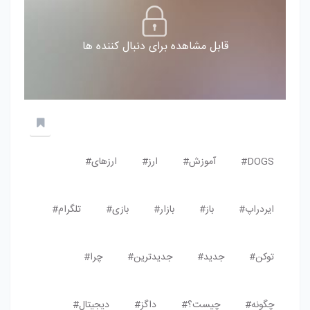
قابل مشاهده برای دنبال کننده ها
DOGS#
آموزش#
ارز#
ارزهای#
ایردراپ#
باز#
بازار#
بازی#
تلگرام#
توکن#
جدید#
جدید‌ترین#
چرا#
چگونه#
چیست؟#
داگز#
دیجیتال#