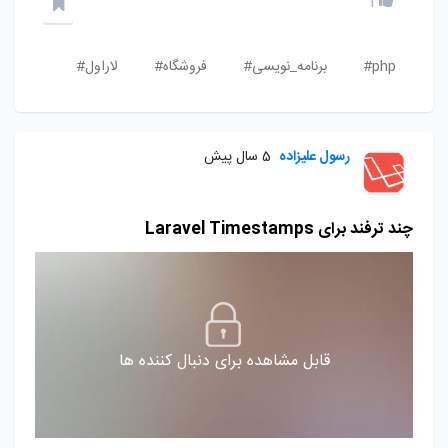
1
php#
برنامه_نویسی#
فروشگاه#
لاراول#
رسول علیزاده
5 سال پیش
چند ترفند برای Laravel Timestamps
قابل مشاهده برای دنبال کننده ها