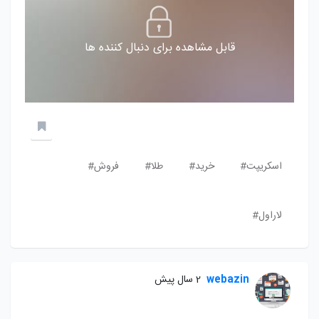
قابل مشاهده برای دنبال کننده ها
اسکریپت#
خرید#
طلا#
فروش#
لاراول#
webazin
2 سال پیش