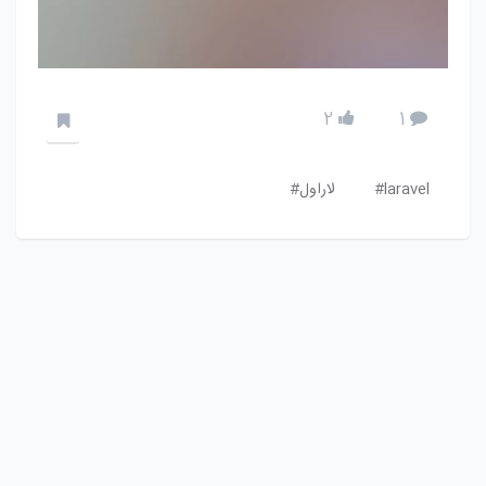
2
1
laravel#
لاراول#