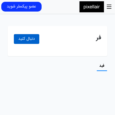
عضو پیکسلر شوید
فر
دنبال کنید
فید