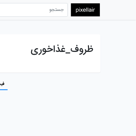
ظروف_غذاخوری
فید