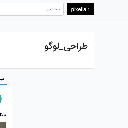
طراحی_لوگو
فید
دانلو