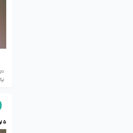
o#
لوگ
۵ لوگوی معروف دنیا و رازهای موفقیت آن‌ها