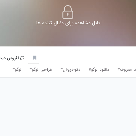
قابل مشاهده برای دنبال کننده ها
افزودن دیدگ
د_معروف#
دانلود_لوگو#
دکو-دی-ال#
طراحی_لوگو#
لوگو#