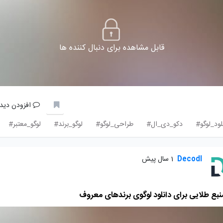
قابل مشاهده برای دنبال کننده ها
افزودن دیدگ
لود_لوگو#
دکو_دی_ال#
طراحی_لوگو#
لوگو_برند#
لوگو_معتبر#
Decodl
1 سال پیش