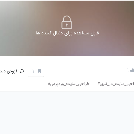
قابل مشاهده برای دنبال کننده ها
1
1
افزودن دیدگ
حی_سایت_در_تبریز#
طراحی_سایت_وردپرس#