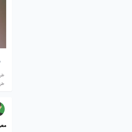
طر
طرا
معر