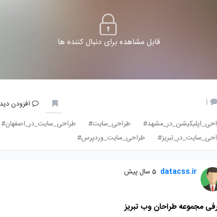
قابل مشاهده برای دنبال کننده ها
1
افزودن دیدگ
احی_اپلیکیشن_در_مشهد#
طراحی_سایت#
طراحی_سایت_در_اصفهان#
حی_سایت_در_تبریز#
طراحی_سایت_وردپرس#
datacss.ir
5 سال پیش
فی مجموعه طراحان وب تبریز