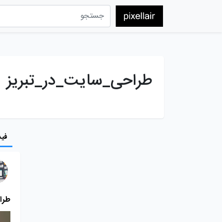
طراحی_سایت_در_تبریز
فید
طرا